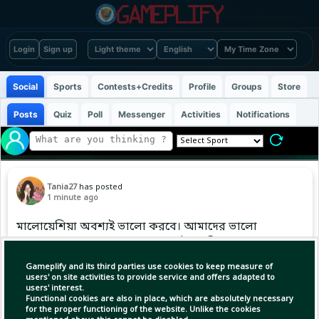
Login
Sign up
Social
Sports
Contests+Credits
Profile
Groups
Store
Posts
Quiz
Poll
Messenger
Activities
Notifications
Tania27
has posted
1 minute ago
মালোয়েশিয়া অবশ্যই ভালো করবে। আমাদের ভালো
করার জন্য যা করা দরকার, সেগুলোই করছি- সোহালে
ইসলাম
Gameplify and its third parties use cookies to keep measure of
users' on site activities to provide service and offers adapted to
users' interest.
Functional cookies are also in place, which are absolutely necessary
(1)
Copy Link
Open
for the proper functioning of the website. Unlike the cookies