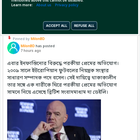
mentioned above this cannot be disabled.
Learn more:
About us
Privacy policy
Copy Link
Open
ACCEPT ALL
REFUSE ALL
Pinned by
MilonBD
MilonBD
has posted
7 hours ago
এবার ইনফান্তিনোর বিরুদ্ধে পরকীয়া প্রেমের অভিযোগ।
২০০৯ সালে ইউরোপিয়ান ফুটবলের নিয়ন্ত্রক সংস্থার
সাধারণ সম্পাদক পদে বসেন। সেই দায়িত্বে থাকাকালীন
তার সঙ্গে এক নারীকে ঘিরে পরকীয়া প্রেমের অভিযোগ
সামনে নিয়ে এসেছে ব্রিটিশ সংবাদমাধ্যম দ্য ডেইলি।