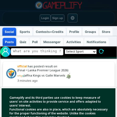
⚙
Login
Sign up
Social
Sports
Contests+Credits
Profile
Groups
Store
Posts
Quiz
Poll
Messenger
Activities
Notifications
official
has posted result on
(Final • Lanka Premier League 2026)
Jaffna Kings vs Galle Marvels
3 minutes ago
JKS : 123 (19.3)
Gameplify and its third parties use cookies to keep measure of
GAG : 126/5 (15.5)
users' on site activities to provide service and offers adapted to
Galle Marvels won by 5 wkts
users' interest.
Functional cookies are also in place, which are absolutely necessary
for the proper functioning of the website. Unlike the cookies