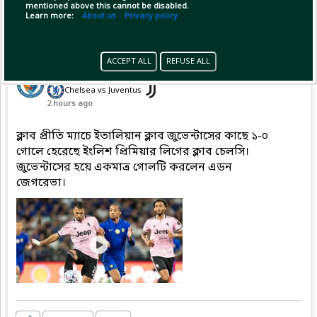
mentioned above this cannot be disabled.
Learn more:
About us
Privacy policy
Pinned by
GameplifyNews
ACCEPT ALL
REFUSE ALL
GameplifyNews
has posted on match
(Friendly Match - Club friendlies)
Chelsea vs Juventus
2 hours ago
ক্লাব প্রীতি ম্যাচে ইতালিয়ান ক্লাব জুভেন্টাসের কাছে ১-০
গোলে হেরেছে ইংলিশ প্রিমিয়ার লিগের ক্লাব চেলসি।
জুভেন্টাসের হয়ে একমাত্র গোলটি করলেন এডন
জেগরেভা।