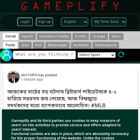
Login
Sign up
Social
Sports
Contests+Credits
Profile
Groups
Store
Posts
Quiz
Poll
Messenger
Activities
Notifications
abir19410
has posted
1 minute ago
আজকের মাঠের বড় ঘটনায় ব্রিউয়ার্স পাইরেটসকে ৪-২
হারিয়ে সত্তরতম জয় পেয়েছে, আজ বিশ্বজুড়ে
সমর্থকদের মধ্যে ব্যাপকভাবে আলোচিত। #MLB
#Baseball #ABIR
Gameplify and its third parties use cookies to keep measure of
users' on site activities to provide service and offers adapted to
users' interest.
Copy Link
Open
Functional cookies are also in place, which are absolutely necessary
for the proper functioning of the website. Unlike the cookies