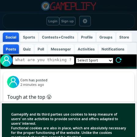
⚙
Login
Sign up
Social
Sports
Contests+Credits
Profile
Groups
Store
Posts
Quiz
Poll
Messenger
Activities
Notifications
Com
has posted
2 minutes ago
Tough at the top 😤
Tim Seifert and Paul Walter's opening
Gameplify and its third parties use cookies to keep measure of
partnership 🤌
users' on site activities to provide service and offers adapted to
users' interest.
Functional cookies are also in place, which are absolutely necessary
#TheHundred | #RoadToTheEliminator
for the proper functioning of the website. Unlike the cookies