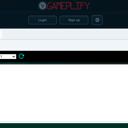
⚙
Login
Sign up