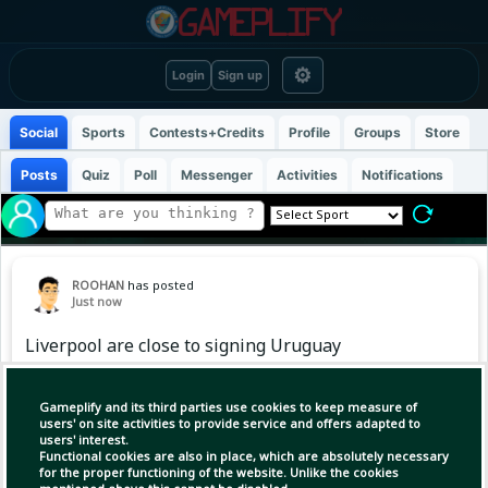
⚙
Login
Sign up
Social
Sports
Contests+Credits
Profile
Groups
Store
Posts
Quiz
Poll
Messenger
Activities
Notifications
ROOHAN
has posted
Just now
Liverpool are close to signing Uruguay
defender Ronald Araújo on a season-long loan
from Barcelona. The deal includes an option to
Gameplify and its third parties use cookies to keep measure of
buy Araújo, who is expected to link up with the
users' on site activities to provide service and offers adapted to
users' interest.
Liverpool squad this weekend.
Functional cookies are also in place, which are absolutely necessary
for the proper functioning of the website. Unlike the cookies