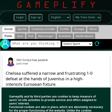
Login
Sign up
Social
Sports
Contests+Credits
Profile
Groups
Store
Posts
Quiz
Poll
Messenger
Activities
Notifications
Mst Soniya
has posted
Just now
Chelsea suffered a narrow and frustrating 1-0
defeat at the hands of Juventus in a high-
intensity European fixture.
Gameplify and its third parties use cookies to keep measure of
users' on site activities to provide service and offers adapted to
users' interest.
Functional cookies are also in place, which are absolutely necessary
for the proper functioning of the website. Unlike the cookies