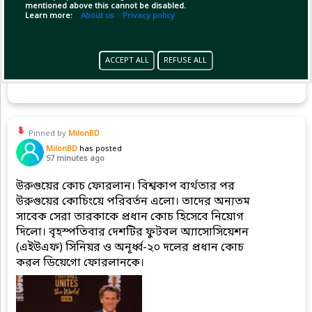
mentioned above this cannot be disabled.
Learn more:
About us
Privacy policy
ACCEPT ALL
REFUSE ALL
Copy Link
Open
Pinned by
MilonBD
MilonBD
has posted
57 minutes ago
উরুগুয়ের কোচ ফোরলান। বিশ্বকাপ ব্যর্থতার পর
উরুগুয়ের কোচিংয়ে পরিবর্তন এলো। তাদের অন্যতম
সাবেক সেরা তারকাকে প্রধান কোচ হিসেবে নিয়োগ
দিলো। বৃহস্পতিবার দেশটির ফুটবল অ্যাসোসিয়েশন
(এইউএফ) সিনিয়র ও অনূর্ধ্ব-২০ দলের প্রধান কোচ
করল ডিয়েগো ফোরলানকে।