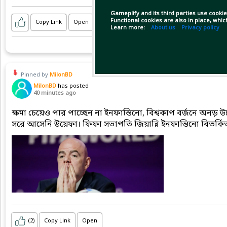
Gameplify and its third parties use cookie
Functional cookies are also in place, whi
Copy Link
Open
Learn more:
About us
Privacy policy
Pinned by
MilonBD
MilonBD
has posted
40 minutes ago
ক্ষমা চেয়েও পার পাচ্ছেন না ইনফান্তিনো, বিশ্বকাপ বর্জনে অনড়
সরে আসেনি উয়েফা। ফিফা সভাপতি জিয়ান্নি ইনফান্তিনো বিতর্কিত 
(2)
Copy Link
Open