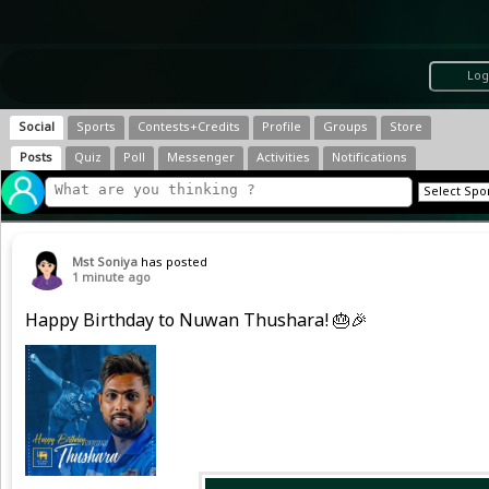
Log
Social
Sports
Contests+Credits
Profile
Groups
Store
Posts
Quiz
Poll
Messenger
Activities
Notifications
Mst Soniya
has posted
1 minute ago
Happy Birthday to Nuwan Thushara! 🎂🎉