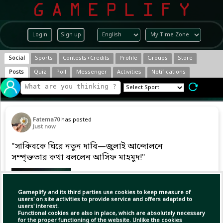
Login
Sign up
Social
Sports
Contests+Credits
Profile
Groups
Store
Posts
Quiz
Poll
Messenger
Activities
Notifications
Fatema70
has posted
Just now
"সাকিবকে ঘিরে নতুন দাবি—জুলাই আন্দোলনে
সম্পৃক্ততার কথা বললেন আসিফ মাহমুদ!"
Gameplify and its third parties use cookies to keep measure of
users' on site activities to provide service and offers adapted to
users' interest.
Functional cookies are also in place, which are absolutely necessary
for the proper functioning of the website. Unlike the cookies