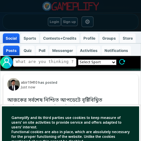
⚙
Login
Sign up
Social
Sports
Contests+Credits
Profile
Groups
Store
Posts
Quiz
Poll
Messenger
Activities
Notifications
abir19410
has posted
Just now
আজকের সর্বশেষ নিশ্চিত আপডেটে বৃষ্টিবিঘ্নিত
ফাইনালে এয়ালা শেষ দুই সেটে দুর্দান্ত প্রত্যাবর্তন
করেছেন, আজ বিশ্বজুড়ে সমর্থকদের মাঝে।
Gameplify and its third parties use cookies to keep measure of
#WashingtonOpen #Tennis #ABIR
users' on site activities to provide service and offers adapted to
users' interest.
Functional cookies are also in place, which are absolutely necessary
for the proper functioning of the website. Unlike the cookies