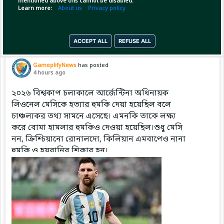
mentioned above this cannot be disabled.
Copy Link
Open
Learn more:
About us
Privacy policy
ACCEPT ALL
REFUSE ALL
Pinned by
GameplifyNews
GameplifyNews
has posted
4 hours ago
২০২৬ বিশ্বকাপ চলাকালে আর্জেন্টিনা অধিনায়ক
লিওনেল মেসিকে হত্যার হুমকি দেয়া হয়েছিল বলে
চাঞ্চল্যকর তথ্য সামনে এসেছে। এমনকি তাকে লক্ষ্য
করে বোমা হামলার হুমকিও দেওয়া হয়েছিল।শুধু মেসি
নন, ক্রিশ্চিয়ানো রোনালদো, কিলিয়ান এমবাপেও নানা
হুমকি ও হয়রানির শিকার হন।