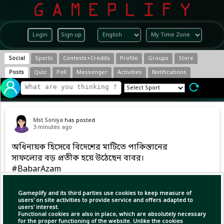
Login
Sign up
Social
Sports
Contests+Credits
Profile
Groups
Store
Posts
Quiz
Poll
Messenger
Activities
Notifications
Mst Soniya
has posted
3 minutes ago
অধিনায়ক হিসেবে বিদেশের মাটিতে পাকিস্তানের
সাফল্যের বড় প্রতীক হয়ে উঠেছেন বাবর।
#BabarAzam
Gameplify and its third parties use cookies to keep measure of
users' on site activities to provide service and offers adapted to
users' interest.
Functional cookies are also in place, which are absolutely necessary
for the proper functioning of the website. Unlike the cookies