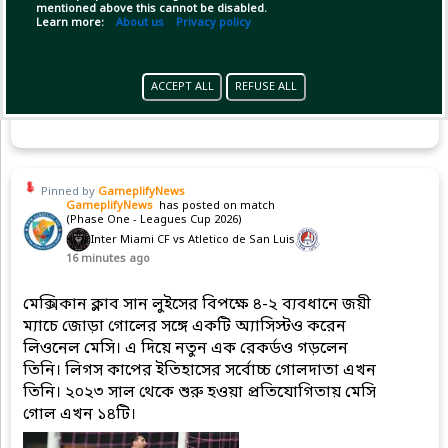
mentioned above this cannot be disabled.
Learn more:
About us
Privacy policy
ACCEPT ALL
REFUSE ALL
Copy Link
Open
Pinned by
GameplifyNews
GameplifyNews
has posted on match
(Phase One - Leagues Cup 2026)
Inter Miami CF vs Atletico de San Luis
16 minutes ago
মেক্সিকান ক্লাব সান লুইসের বিপক্ষে ৪-২ ব্যবধানে জয়ী
ম্যাচে জোড়া গোলের সঙ্গে একটি অ্যাসিস্টও করেন
লিওনেল মেসি। এ দিয়ে নতুন এক রেকর্ডও গড়লেন
তিনি। লিগস কাপের ইতিহাসের সর্বোচ্চ গোলদাতা এখন
তিনি। ২০২৩ সাল থেকে শুরু হওয়া প্রতিযোগিতায় মেসি
গোল এখন ১৪টি।