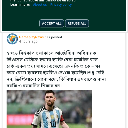
mentioned above this cannot be disabled.
Copy Link
Open
Learn more:
About us
Privacy policy
ACCEPT ALL
REFUSE ALL
Pinned by
GameplifyNews
GameplifyNews
has posted
4 hours ago
২০২৬ বিশ্বকাপ চলাকালে আর্জেন্টিনা অধিনায়ক
লিওনেল মেসিকে হত্যার হুমকি দেয়া হয়েছিল বলে
চাঞ্চল্যকর তথ্য সামনে এসেছে। এমনকি তাকে লক্ষ্য
করে বোমা হামলার হুমকিও দেওয়া হয়েছিল।শুধু মেসি
নন, ক্রিশ্চিয়ানো রোনালদো, কিলিয়ান এমবাপেও নানা
হুমকি ও হয়রানির শিকার হন।