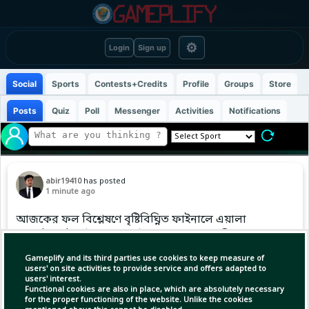
⚙
Login
Sign up
Social
Sports
Contests+Credits
Profile
Groups
Store
Posts
Quiz
Poll
Messenger
Activities
Notifications
abir19410
has posted
1 minute ago
আজকের ফল বিশ্লেষণে বৃষ্টিবিঘ্নিত ফাইনালে এয়ালা
শেষ দুই সেটে দুর্দান্ত প্রত্যাবর্তন করেছেন, আজ বিশ্বজুড়ে
সমর্থকদের মাঝে ব্যাপকভাবে। #WashingtonOpen
Gameplify and its third parties use cookies to keep measure of
#Tennis #ABIR
users' on site activities to provide service and offers adapted to
users' interest.
Functional cookies are also in place, which are absolutely necessary
for the proper functioning of the website. Unlike the cookies