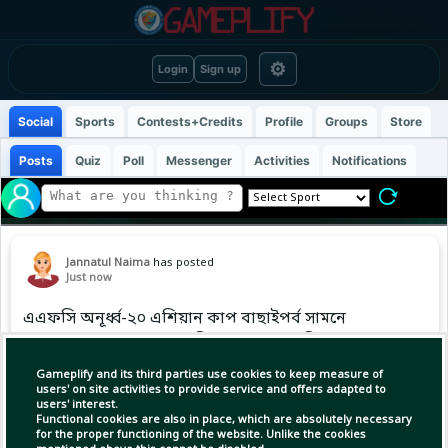
⚙
Login
Sign up
Social
Sports
Contests+Credits
Profile
Groups
Store
Posts
Quiz
Poll
Messenger
Activities
Notifications
Jannatul Naima
has posted
Just now
এএফসি অনূর্ধ্ব-২০ এশিয়ান কাপ বাছাইপর্ব সামনে
রেখে বাংলাদেশ দলের প্রস্তুতি ক্যাম্পে যোগ দিয়েছেন
ইংল্যান্ড প্রবাসী তরুণ উইঙ্গার অ্যাডাম আব্বাস।
Gameplify and its third parties use cookies to keep measure of
ম্যানচেস্টার ইউনাইটেডের যুব একাডেমিতে ফুটবলের
users' on site activities to provide service and offers adapted to
users' interest.
হাতেখড়ি নেওয়া অ্যাডাম পরে বার্নলি অনূর্ধ্ব-১৮ দলে
Functional cookies are also in place, which are absolutely necessary
খেলেছেন।
for the proper functioning of the website. Unlike the cookies