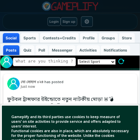
⚙
Login
Sign up
Social
Sports
Contests+Credits
Profile
Groups
Store
Posts
Quiz
Poll
Messenger
Activities
Notifications
মো সোহাগ ০২৪
has posted
Just now
ফুটবল ট্রান্সফার উইন্ডোতে নতুন নাটকীয় মোড়! 🚨💣
​বার্সেলোনার স্বপ্নে বুঁদ ক্রিস্টিয়ান রোমেরো!
অ্যাথলেটিকো মাদ্রিদে ট্রান্সফার প্রায় নিশ্চিত হলেও,
Gameplify and its third parties use cookies to keep measure of
শেষ মুহূর্তে ডিল আটকে বার্সায় যোগ দিতে মরিয়া এই
users' on site activities to provide service and offers adapted to
users' interest.
আর্জেন্টাইন ডিফেন্ডার।
Functional cookies are also in place, which are absolutely necessary
for the proper functioning of the website. Unlike the cookies