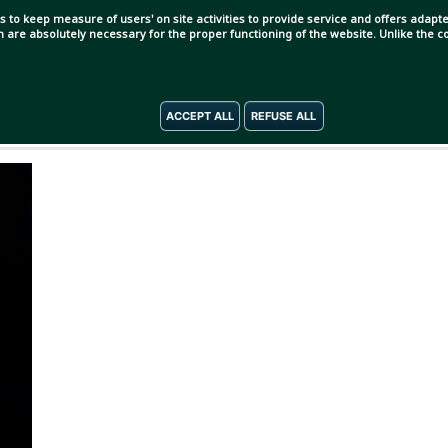
s to keep measure of users' on site activities to provide service and offers adapted
ch are absolutely necessary for the proper functioning of the website. Unlike the
বছর আগে ম্যানচেস্টার সিটিতে নাম লিখিয়েছিলেন। কিন্তু একটা
ACCEPT ALL
REFUSE ALL
 ফিরলেন হেরোনিমো রুলি।