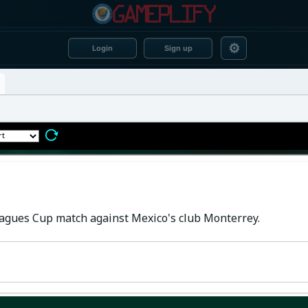
⚙
Login
Sign up
eagues Cup match against Mexico's club Monterrey.