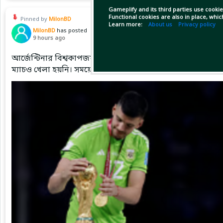
Gameplify and its third parties use cookie
Functional cookies are also in place, whi
Pinned by
MilonBD
Learn more:
About us
Privacy policy
MilonBD
has posted
9 hours ago
আর্জেন্টিনার বিশ্বকাপজয়ী গোলরক্ষক ফিরলেন ম্যান সিটিতে। দশ 
ম্যাচও খেলা হয়নি। সময়ের চাকা ঘুরে এবার সেই পুরোনো ক্লাবেই