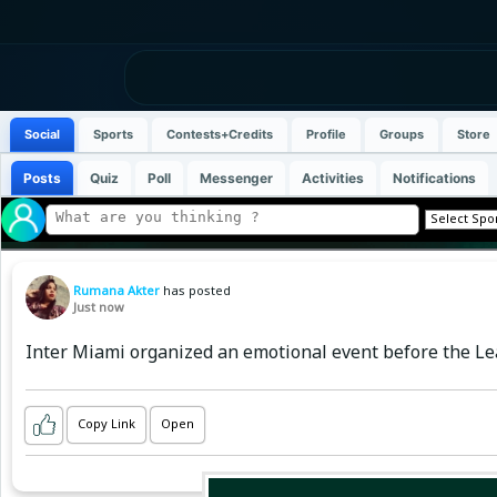
Social
Sports
Contests+Credits
Profile
Groups
Store
Posts
Quiz
Poll
Messenger
Activities
Notifications
Rumana Akter
has posted
Just now
Inter Miami organized an emotional event before the L
Copy Link
Open