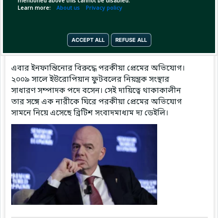
mentioned above this cannot be disabled.
Learn more:
About us
Privacy policy
Pinned by
MilonBD
ACCEPT ALL
REFUSE ALL
MilonBD
has posted
3 hours ago
এবার ইনফান্তিনোর বিরুদ্ধে পরকীয়া প্রেমের অভিযোগ।
২০০৯ সালে ইউরোপিয়ান ফুটবলের নিয়ন্ত্রক সংস্থার
সাধারণ সম্পাদক পদে বসেন। সেই দায়িত্বে থাকাকালীন
তার সঙ্গে এক নারীকে ঘিরে পরকীয়া প্রেমের অভিযোগ
সামনে নিয়ে এসেছে ব্রিটিশ সংবাদমাধ্যম দ্য ডেইলি।