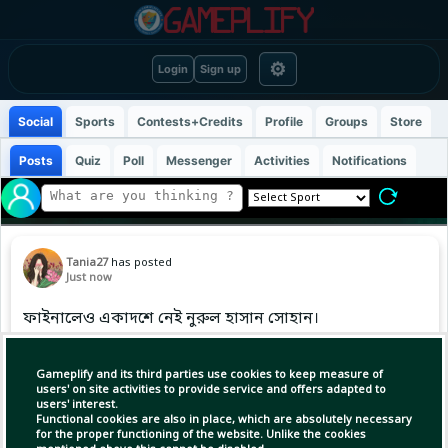
⚙
Login
Sign up
Social
Sports
Contests+Credits
Profile
Groups
Store
Posts
Quiz
Poll
Messenger
Activities
Notifications
Tania27
has posted
Just now
ফাইনালেও একাদশে নেই নুরুল হাসান সোহান।
#nurulhasansohan #lpl
Gameplify and its third parties use cookies to keep measure of
users' on site activities to provide service and offers adapted to
users' interest.
(1)
Copy Link
Open
Functional cookies are also in place, which are absolutely necessary
for the proper functioning of the website. Unlike the cookies