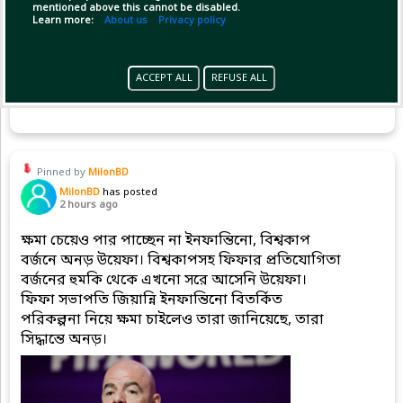
mentioned above this cannot be disabled.
Learn more:
About us
Privacy policy
ACCEPT ALL
REFUSE ALL
(1)
Copy Link
Open
Pinned by
MilonBD
MilonBD
has posted
2 hours ago
ক্ষমা চেয়েও পার পাচ্ছেন না ইনফান্তিনো, বিশ্বকাপ
বর্জনে অনড় উয়েফা। বিশ্বকাপসহ ফিফার প্রতিযোগিতা
বর্জনের হুমকি থেকে এখনো সরে আসেনি উয়েফা।
ফিফা সভাপতি জিয়ান্নি ইনফান্তিনো বিতর্কিত
পরিকল্পনা নিয়ে ক্ষমা চাইলেও তারা জানিয়েছে, তারা
সিদ্ধান্তে অনড়।