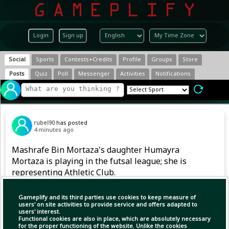
Login
Sign up
Social
Sports
Contests+Credits
Profile
Groups
Store
Posts
Quiz
Poll
Messenger
Activities
Notifications
rubel90
has posted
4 minutes ago
Mashrafe Bin Mortaza's daughter Humayra
Mortaza is playing in the futsal league; she is
representing Athletic Club.
Gameplify and its third parties use cookies to keep measure of
users' on site activities to provide service and offers adapted to
users' interest.
Functional cookies are also in place, which are absolutely necessary
for the proper functioning of the website. Unlike the cookies