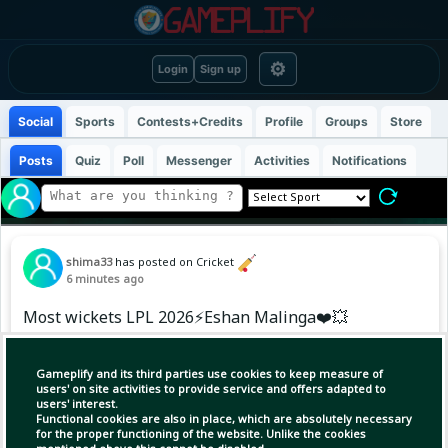
⚙
Login
Sign up
Social
Sports
Contests+Credits
Profile
Groups
Store
Posts
Quiz
Poll
Messenger
Activities
Notifications
shima33
has posted on Cricket
6 minutes ago
Most wickets LPL 2026⚡Eshan Malinga❤️💥
Gameplify and its third parties use cookies to keep measure of
users' on site activities to provide service and offers adapted to
users' interest.
Functional cookies are also in place, which are absolutely necessary
for the proper functioning of the website. Unlike the cookies