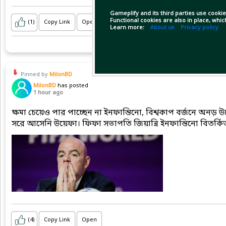
Gameplify and its third parties use cookie
Functional cookies are also in place, whi
(1)
Copy Link
Open
Learn more:
About us
Privacy policy
Pinned by
MilonBD
MilonBD
has posted
1 hour ago
ক্ষমা চেয়েও পার পাচ্ছেন না ইনফান্তিনো, বিশ্বকাপ বর্জনে অনড়
সরে আসেনি উয়েফা। ফিফা সভাপতি জিয়ান্নি ইনফান্তিনো বিতর্কিত 
(4)
Copy Link
Open