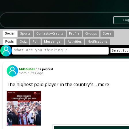
Log
Social
Sports
Contests+Credits
Profile
Groups
Store
Posts
Quiz
Poll
Messenger
Activities
Notifications
Mdshubel
has posted
12 minutes ago
The highest paid player in the country's… more