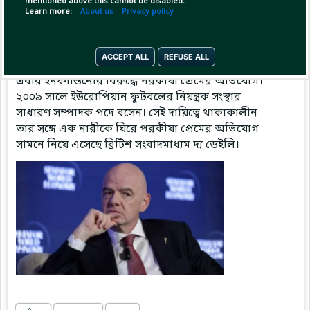
mentioned above this cannot be disabled.
Learn more:
About us
Privacy policy
Pinned by
MilonBD
MilonBD
has posted
51 minutes ago
ACCEPT ALL
REFUSE ALL
এবার ইনফান্তিনোর বিরুদ্ধে পরকীয়া প্রেমের অভিযোগ।
২০০৯ সালে ইউরোপিয়ান ফুটবলের নিয়ন্ত্রক সংস্থার
সাধারণ সম্পাদক পদে বসেন। সেই দায়িত্বে থাকাকালীন
তার সঙ্গে এক নারীকে ঘিরে পরকীয়া প্রেমের অভিযোগ
সামনে নিয়ে এসেছে ব্রিটিশ সংবাদমাধ্যম দ্য ডেইলি।