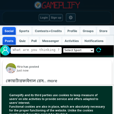
⚙
Login
Sign up
Social
Sports
Contests+Credits
Profile
Groups
Store
Posts
Quiz
Poll
Messenger
Activities
Notifications
Hira
has posted
Just now
কোয়ার্টারফাইনাল রেস… more
Gameplify and its third parties use cookies to keep measure of
Copy Link
Open
users' on site activities to provide service and offers adapted to
users' interest.
Functional cookies are also in place, which are absolutely necessary
for the proper functioning of the website. Unlike the cookies