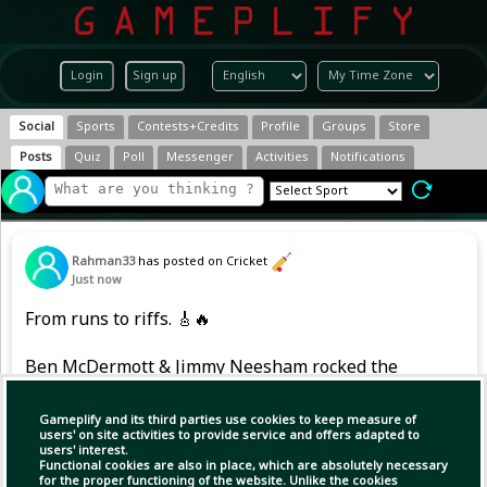
Login
Sign up
Social
Sports
Contests+Credits
Profile
Groups
Store
Posts
Quiz
Poll
Messenger
Activities
Notifications
Rahman33
has posted on Cricket
Just now
From runs to riffs. 🎸🔥
Ben McDermott & Jimmy Neesham rocked the
night — swipe to see the numbers behind it. 👀
Gameplify and its third parties use cookies to keep measure of
users' on site activities to provide service and offers adapted to
users' interest.
Copy Link
Open
Functional cookies are also in place, which are absolutely necessary
for the proper functioning of the website. Unlike the cookies