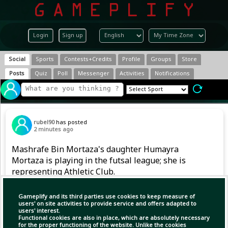
Login
Sign up
Social
Sports
Contests+Credits
Profile
Groups
Store
Posts
Quiz
Poll
Messenger
Activities
Notifications
rubel90
has posted
2 minutes ago
Mashrafe Bin Mortaza's daughter Humayra
Mortaza is playing in the futsal league; she is
representing Athletic Club.
Gameplify and its third parties use cookies to keep measure of
users' on site activities to provide service and offers adapted to
users' interest.
Functional cookies are also in place, which are absolutely necessary
for the proper functioning of the website. Unlike the cookies