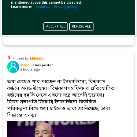
mentioned above this cannot be disabled.
Learn more:
About us
Privacy policy
ACCEPT ALL
REFUSE ALL
(1)
Copy Link
Open
Pinned by
MilonBD
MilonBD
has posted
2 hours ago
ক্ষমা চেয়েও পার পাচ্ছেন না ইনফান্তিনো, বিশ্বকাপ
বর্জনে অনড় উয়েফা। বিশ্বকাপসহ ফিফার প্রতিযোগিতা
বর্জনের হুমকি থেকে এখনো সরে আসেনি উয়েফা।
ফিফা সভাপতি জিয়ান্নি ইনফান্তিনো বিতর্কিত
পরিকল্পনা নিয়ে ক্ষমা চাইলেও তারা জানিয়েছে, তারা
সিদ্ধান্তে অনড়।