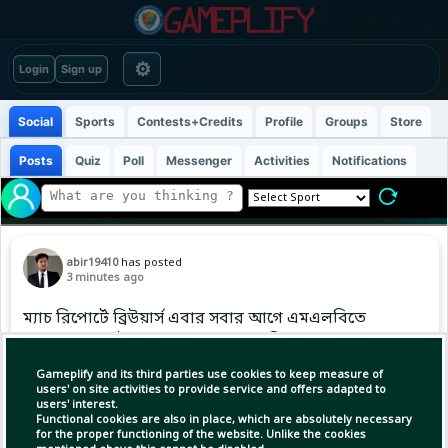
⚙
Login
Sign up
Social
Sports
Contests+Credits
Profile
Groups
Store
Posts
Quiz
Poll
Messenger
Activities
Notifications
abir19410
has posted
3 minutes ago
ম্যাচ রিপোর্টে ব্রিউয়ার্স এবার সবার আগে এমএলবিতে
সত্তর জয়ের মাইলফলক ছুঁয়েছে, আজ বিশ্বজুড়ে
ক্রীড়াপ্রেমীদের মধ্যে ব্যাপকভাবে আলোচিত। #MLB
Gameplify and its third parties use cookies to keep measure of
#Baseball #ABIR
users' on site activities to provide service and offers adapted to
users' interest.
Functional cookies are also in place, which are absolutely necessary
for the proper functioning of the website. Unlike the cookies