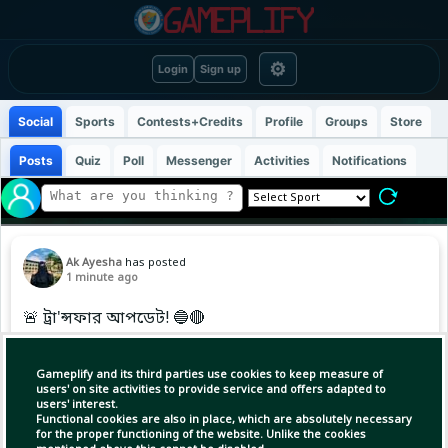
⚙
Login
Sign up
Social
Sports
Contests+Credits
Profile
Groups
Store
Posts
Quiz
Poll
Messenger
Activities
Notifications
Ak Ayesha
has posted
1 minute ago
🚨 ট্রা'ন্সফার আপডেট! 🔵🔴
বিভিন্ন ইউরোপীয় গণমাধ্যমের তথ্য অনুযায়ী,জুলিয়ান
Gameplify and its third parties use cookies to keep measure of
আলভারেজ আগামী ১০ আগস্ট ব্যক্তিগতভাবে
users' on site activities to provide service and offers adapted to
users' interest.
অ্যাটলেটিকো মাদ্রিদ কর্তৃপক্ষকে ক্লাব ছাড়ার ইচ্ছার
Functional cookies are also in place, which are absolutely necessary
কথা জানাতে পারেন। 👀
for the proper functioning of the website. Unlike the cookies