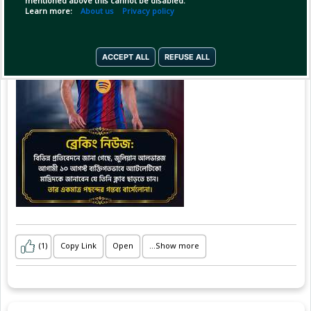
mentioned above this cannot be disabled.
Learn more:
About us
Privacy policy
বর্তমান পরিস্থিতিতে তার প্রথম ও একমাত্র পছন্দ
হিসেবে উঠে এসে
ACCEPT ALL
REFUSE ALL
(1)
Copy Link
Open
...Show more